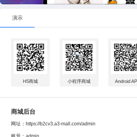
演示
H5商城
小程序商城
Android A
商城后台
网址：
https://b2cv3.a3-mall.com/admin
账号：admin