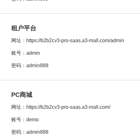
租户平台
网址：
https://b2b2cv3-pro-saas.a3-mall.com/admin
账号：admin
密码：admin888
PC商城
网址：
https://b2b2cv3-pro-saas.a3-mall.com/
账号：demo
密码：admin888