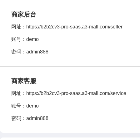
商家后台
网址：
https://b2b2cv3-pro-saas.a3-mall.com/seller
账号：demo
密码：admin888
商家客服
网址：
https://b2b2cv3-pro-saas.a3-mall.com/service
账号：demo
密码：admin888