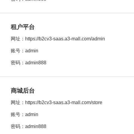
租户平台
网址：
https://b2cv3-saas.a3-mall.com/admin
账号：admin
密码：admin888
商城后台
网址：
https://b2cv3-saas.a3-mall.com/store
账号：admin
密码：admin888